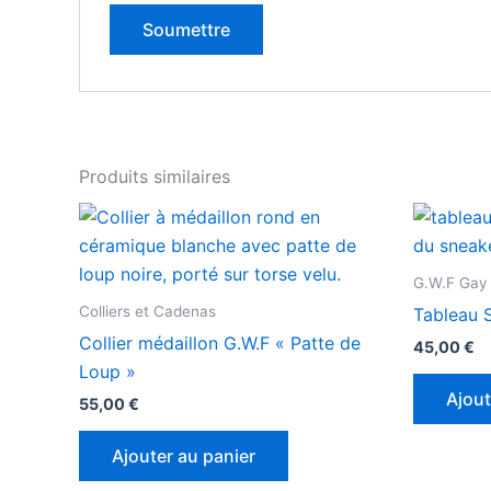
Produits similaires
G.W.F Gay 
Colliers et Cadenas
Tableau 
Collier médaillon G.W.F « Patte de
45,00
€
Loup »
Ajout
55,00
€
Ajouter au panier