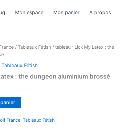
ug
Mon espace
Mon panier
A propos
France
/
Tableaux Fétish
/ tableau : Lick My Latex : the
sé
,
Tableaux Fétish
 Latex : the dungeon aluminium brossé
 panier
lf France
,
Tableaux Fétish