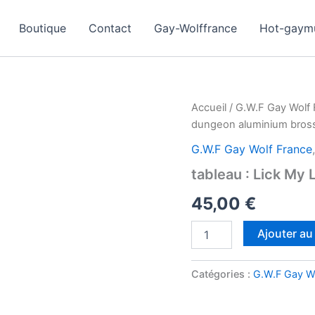
Boutique
Contact
Gay-Wolffrance
Hot-gaym
Accueil
/
G.W.F Gay Wolf 
dungeon aluminium bros
G.W.F Gay Wolf France
tableau : Lick My
45,00
€
quantité
Ajouter au
de
tableau
:
Catégories :
G.W.F Gay Wo
Lick
My
Latex