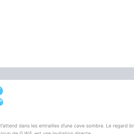
Avis (0)
t’attend dans les entrailles d’une cave sombre. Le regard brû
-loup de G.W.F, est une invitation directe.