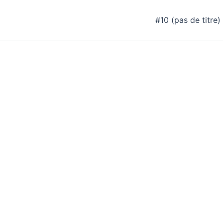
Aller
au
#10 (pas de titre)
contenu