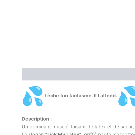
Description
Informations complémentaires
Lèche ton fantasme. Il t’attend.
Description :
Un dominant musclé, luisant de latex et de sueur, 
Le slogan
“Lick My Latex”
, griffé par la mascotte