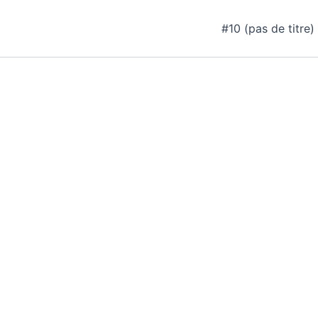
Aller
au
#10 (pas de titre)
contenu