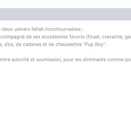
Pup"
–
Avis (0)
Noir
&
Blanc
deux univers fetish incontournables :
, accompagné de ses accessoires favoris (fouet, cravache, ga
s, d’os, de cadenas et de chaussettes “Pup Boy”.
 entre autorité et soumission, pour les dominants comme pou