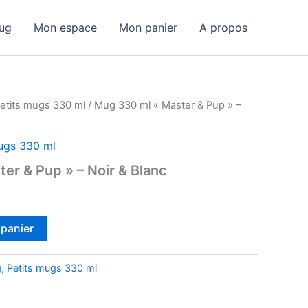
ug
Mon espace
Mon panier
A propos
etits mugs 330 ml
/ Mug 330 ml « Master & Pup » –
ugs 330 ml
er & Pup » – Noir & Blanc
 panier
g
,
Petits mugs 330 ml