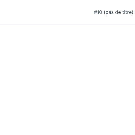
Aller
au
#10 (pas de titre)
contenu