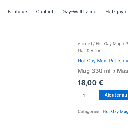
Boutique
Contact
Gay-Wolffrance
Hot-gaym
Accueil
/
Hot Gay Mug
/
P
Noir & Blanc
Hot Gay Mug
,
Petits m
Mug 330 ml « Mast
18,00
€
quantité
Ajouter au
de
Mug
330
Catégories :
Hot Gay Mu
ml
"Master
&